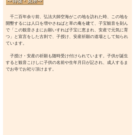
千二百年余り前、弘法大師空海がこの地を訪れた時、この地を
開墾するには人口を増やさねばと草の庵を建て、子宝観音を刻ん
で「この観音さまにお願いすれば子宝に恵まれ、安産で元気に育
つ」と宣言をした古刹で、子授け、安産祈願の道場として知られ
ています。
子授け・安産の祈願も随時受け付けられています。子供が誕生
すると観音こけしに子供の名前や生年月日が記され、成人するま
でお寺でお祀り頂けます。