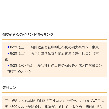
宿坊研究会のイベント情報リンク
8/23（土）
蒲田散策と萩中神社の夜の例大祭コン（東京）
8/29（土）
あだし野念仏寺と愛宕古道街道灯しコン（京
都）
9/23（水・祝）
愛宕神社の出世の石段祭と虎ノ門散策コン
（東京）Over 40
寺社コン
寺社好き男女の縁結び企画『寺社コン』開催中。これまで17年に
渡り800人以上が結婚し、趣味が共通しているため、初対面でも