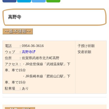
高野寺
電話 ：
0954-36-3616
子授け祈願
ウェブ ：
高野寺
安産祈願
住所 ：
佐賀県武雄市北方町高野
アクセス：
・JR佐世保線「武雄温泉駅」下
車、車で15分
・JR長崎本線「肥前山口駅」下
車、車で15分
駐車場 ：
あり