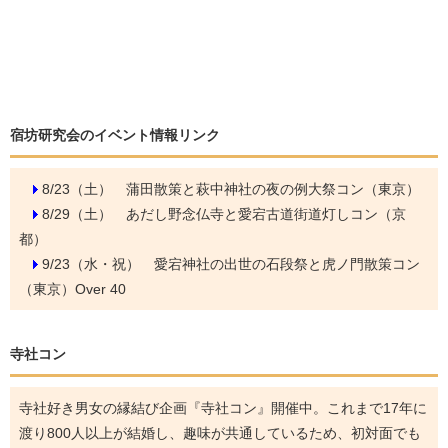
宿坊研究会のイベント情報リンク
8/23（土）
蒲田散策と萩中神社の夜の例大祭コン（東京）
8/29（土）
あだし野念仏寺と愛宕古道街道灯しコン（京
都）
9/23（水・祝）
愛宕神社の出世の石段祭と虎ノ門散策コン
（東京）Over 40
寺社コン
寺社好き男女の縁結び企画『寺社コン』開催中。これまで17年に
渡り800人以上が結婚し、趣味が共通しているため、初対面でも