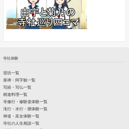
寺社体験
宿坊一覧
座禅・阿字観一覧
写経・写仏一覧
精進料理一覧
寺修行・修験道体験一覧
滝行・水行・禊体験一覧
神道・巫女体験一覧
寺社の人生相談一覧