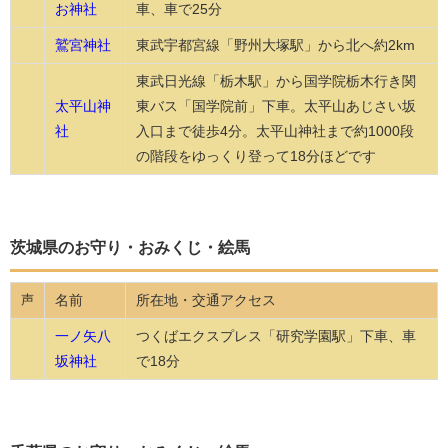
お神社
車、車で25分
鷲宮神社
東武宇都宮線「野州大塚駅」から北へ約2km
東武日光線「栃木駅」から国学院栃木行き関
太平山神
東バス「国学院前」下車。太平山あじさい坂
社
入口まで徒歩4分。太平山神社まで約1000段
の階段をゆっくり登って18分ほどです
茨城県のお守り・おみくじ・絵馬
名前
所在地・交通アクセス
声
一ノ矢八
つくばエクスプレス「研究学園駅」下車、車
坂神社
で18分