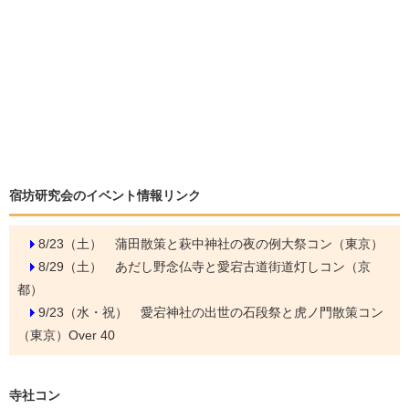
宿坊研究会のイベント情報リンク
8/23（土）
蒲田散策と萩中神社の夜の例大祭コン（東京）
8/29（土）
あだし野念仏寺と愛宕古道街道灯しコン（京
都）
9/23（水・祝）
愛宕神社の出世の石段祭と虎ノ門散策コン
（東京）Over 40
寺社コン