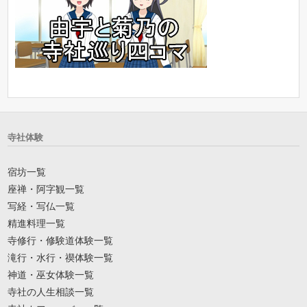
寺社体験
宿坊一覧
座禅・阿字観一覧
写経・写仏一覧
精進料理一覧
寺修行・修験道体験一覧
滝行・水行・禊体験一覧
神道・巫女体験一覧
寺社の人生相談一覧