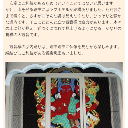
安産にご利益があるため（ということではないと思います
が）、山を登る途中にはラブホテルが結構ありました。ただお寺
まで着くと、さすがにそんな姿は見えなくなり、ひっそりと静か
な境内です。そこにどどんと立つ観音様は迫力があります。木々
の上に顔が見え、近づくにつれて見上げるようになる、かなりの
規模の大観音です。
観音様の胎内巡りは、途中途中に仏像を見ながら楽しめます。
縁結びにご利益がある愛染明王もいました。