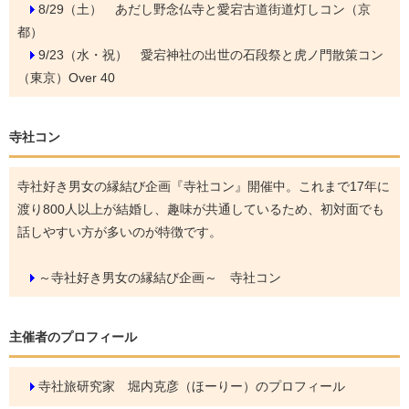
8/29（土）
あだし野念仏寺と愛宕古道街道灯しコン（京
都）
9/23（水・祝）
愛宕神社の出世の石段祭と虎ノ門散策コン
（東京）Over 40
寺社コン
寺社好き男女の縁結び企画『寺社コン』開催中。これまで17年に
渡り800人以上が結婚し、趣味が共通しているため、初対面でも
話しやすい方が多いのが特徴です。
～寺社好き男女の縁結び企画～ 寺社コン
主催者のプロフィール
寺社旅研究家 堀内克彦（ほーりー）のプロフィール