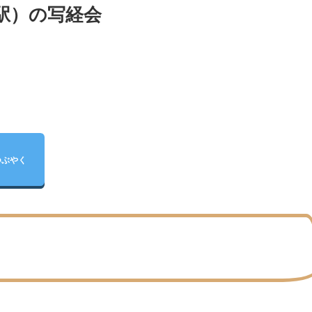
駅）の写経会
つぶやく