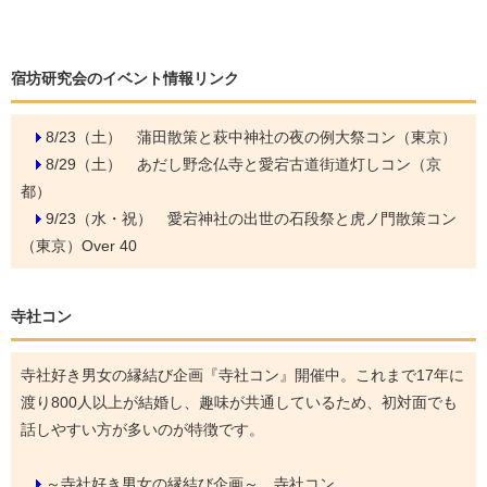
宿坊研究会のイベント情報リンク
8/23（土）
蒲田散策と萩中神社の夜の例大祭コン（東京）
8/29（土）
あだし野念仏寺と愛宕古道街道灯しコン（京
都）
9/23（水・祝）
愛宕神社の出世の石段祭と虎ノ門散策コン
（東京）Over 40
寺社コン
寺社好き男女の縁結び企画『寺社コン』開催中。これまで17年に
渡り800人以上が結婚し、趣味が共通しているため、初対面でも
話しやすい方が多いのが特徴です。
～寺社好き男女の縁結び企画～ 寺社コン