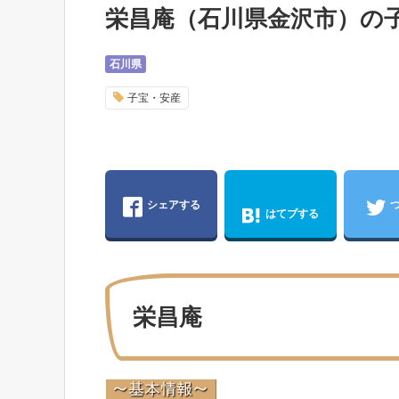
栄昌庵（石川県金沢市）の
石川県
子宝・安産
シェアする
はてブする
栄昌庵