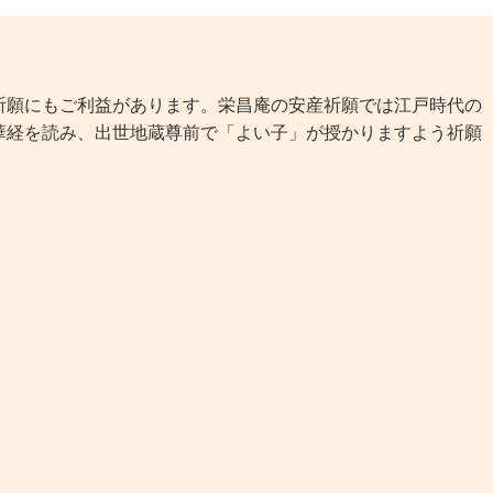
願にもご利益があります。栄昌庵の安産祈願では江戸時代の
華経を読み、出世地蔵尊前で「よい子」が授かりますよう祈願
。