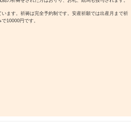
成就の祈祷をされた方はお守り、お札、絵馬も授与されます。
います。祈祷は完全予約制です。安産祈願では出産月まで祈
10000円です。