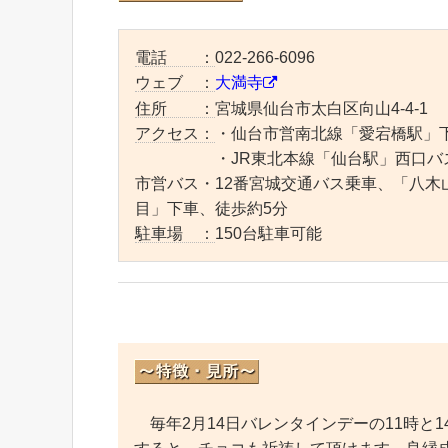
電話 ：
022-266-6096
ウェブ ：
大満寺
住所 ：
宮城県仙台市太白区向山4-4-1
アクセス：
・仙台市営南北線「愛宕橋駅」下
・JR東北本線「仙台駅」西口バスタ
市営バス・12番宮城交通バス乗車、「八木
目」下車、徒歩約5分
駐車場 ：
150台駐車可能
毎年2月14日バレンタインデーの11時と