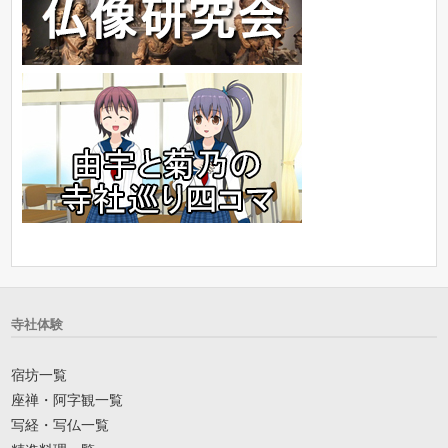
寺社体験
宿坊一覧
座禅・阿字観一覧
写経・写仏一覧