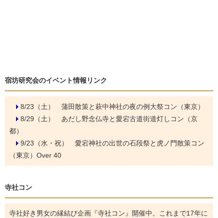
宿坊研究会のイベント情報リンク
8/23（土）
蒲田散策と萩中神社の夜の例大祭コン（東京）
8/29（土）
あだし野念仏寺と愛宕古道街道灯しコン（京
都）
9/23（水・祝）
愛宕神社の出世の石段祭と虎ノ門散策コン
（東京）Over 40
寺社コン
寺社好き男女の縁結び企画『寺社コン』開催中。これまで17年に