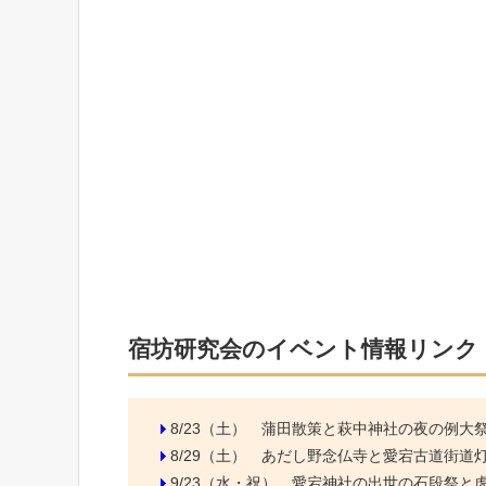
宿坊研究会のイベント情報リンク
8/23（土）
蒲田散策と萩中神社の夜の例大
8/29（土）
あだし野念仏寺と愛宕古道街道
9/23（水・祝）
愛宕神社の出世の石段祭と虎ノ