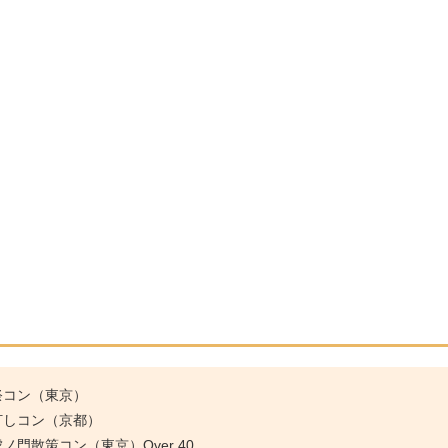
祭コン（東京）
灯しコン（京都）
門散策コン（東京）Over 40