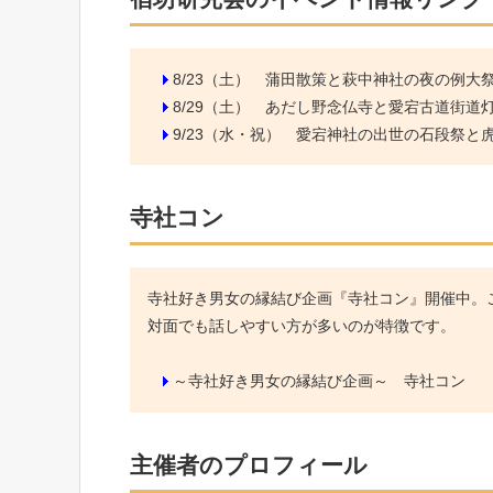
8/23（土）
蒲田散策と萩中神社の夜の例大
8/29（土）
あだし野念仏寺と愛宕古道街道
9/23（水・祝）
愛宕神社の出世の石段祭と虎ノ
寺社コン
寺社好き男女の縁結び企画『寺社コン』開催中。こ
対面でも話しやすい方が多いのが特徴です。
～寺社好き男女の縁結び企画～ 寺社コン
主催者のプロフィール