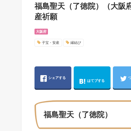
福島聖天（了徳院）（大阪
産祈願
大阪府
子宝・安産
縁結び
シェアする
はてブする
福島聖天（了徳院）