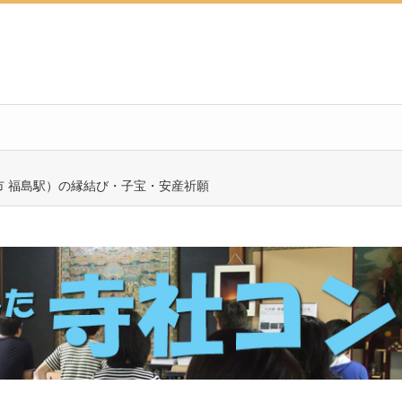
市 福島駅）の縁結び・子宝・安産祈願