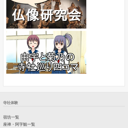
寺社体験
宿坊一覧
座禅・阿字観一覧