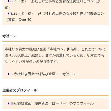
8/29（土）
あだし野念仏寺と愛宕古道街道灯しコン（京
都）
9/23（水・祝）
愛宕神社の出世の石段祭と虎ノ門散策コン
（東京）Over 40
寺社コン
寺社好き男女の縁結び企画『寺社コン』開催中。これまで17年に
渡り800人以上が結婚し、趣味が共通しているため、初対面でも
話しやすい方が多いのが特徴です。
～寺社好き男女の縁結び企画～ 寺社コン
主催者のプロフィール
寺社旅研究家 堀内克彦（ほーりー）のプロフィール