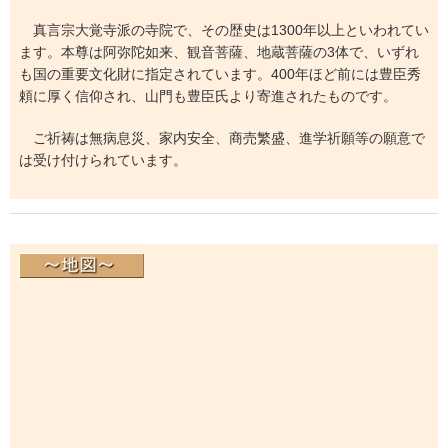
真言宗大覚寺派の寺院で、その歴史は1300年以上といわれてい
ます。本尊は阿弥陀如来、観音菩薩、地蔵菩薩の3体で、いずれ
も国の重要文化財に指定されています。400年ほど前には豊臣秀
頼に厚く信仰され、山門も豊臣氏より寄進されたものです。
ご祈祷は無病息災、家内安全、商売繁盛、進学祈願等の願意で
は受け付けられています。