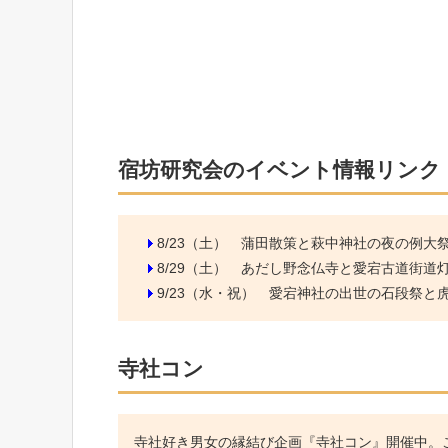
宿坊研究会のイベント情報リンク
8/23（土）
蒲田散策と萩中神社の夜の例大
8/29（土）
あだし野念仏寺と愛宕古道街道
9/23（水・祝）
愛宕神社の出世の石段祭と虎ノ
寺社コン
寺社好き男女の縁結び企画『寺社コン』開催中。こ