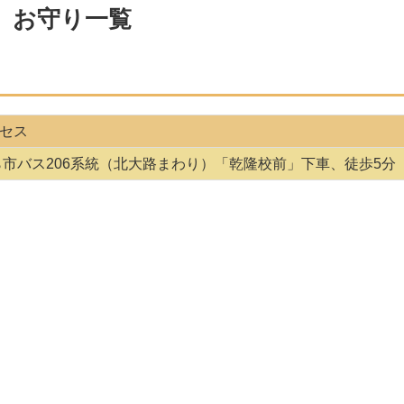
）お守り一覧
セス
ら市バス206系統（北大路まわり）「乾隆校前」下車、徒歩5分