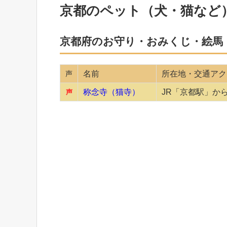
京都のペット（犬・猫など
京都府のお守り・おみくじ・絵馬
声
名前
所在地・交通アク
称念寺（猫寺）
JR「京都駅」か
声