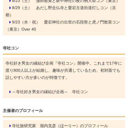
8/23（土）
蒲田散策と萩中神社の夜の例大祭コン（東京）
8/29（土）
あだし野念仏寺と愛宕古道街道灯しコン（京
都）
9/23（水・祝）
愛宕神社の出世の石段祭と虎ノ門散策コン
（東京）Over 40
寺社コン
寺社好き男女の縁結び企画『寺社コン』開催中。これまで17年に
渡り800人以上が結婚し、趣味が共通しているため、初対面でも
話しやすい方が多いのが特徴です。
～寺社好き男女の縁結び企画～ 寺社コン
主催者のプロフィール
寺社旅研究家 堀内克彦（ほーりー）のプロフィール