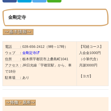
金剛定寺
電話 ：
028-656-2412（9時～17時）
【写経コース】
ウェブ ：
金剛定寺
入会金1000円
住所 ：
栃木県宇都宮市上桑島町1041
（小筆代含）
アクセス：
JR日光線「宇都宮駅」から、車
月謝3000円
で18分
【ヨガ】
駐車場 ：
あり