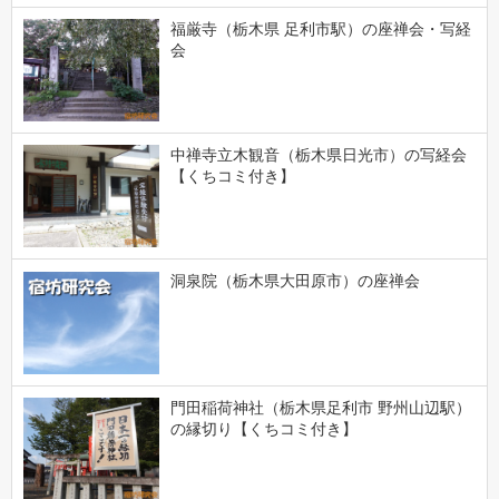
福厳寺（栃木県 足利市駅）の座禅会・写経
会
中禅寺立木観音（栃木県日光市）の写経会
【くちコミ付き】
洞泉院（栃木県大田原市）の座禅会
門田稲荷神社（栃木県足利市 野州山辺駅）
の縁切り【くちコミ付き】