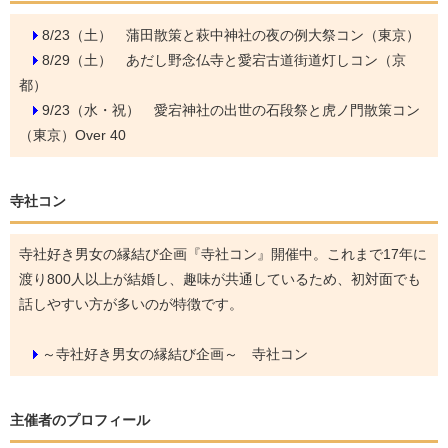
8/23（土）
蒲田散策と萩中神社の夜の例大祭コン（東京）
8/29（土）
あだし野念仏寺と愛宕古道街道灯しコン（京
都）
9/23（水・祝）
愛宕神社の出世の石段祭と虎ノ門散策コン
（東京）Over 40
寺社コン
寺社好き男女の縁結び企画『寺社コン』開催中。これまで17年に
渡り800人以上が結婚し、趣味が共通しているため、初対面でも
話しやすい方が多いのが特徴です。
～寺社好き男女の縁結び企画～ 寺社コン
主催者のプロフィール