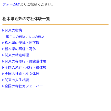
フォーム
よりご投稿ください。
栃木県近郊の寺社体験一覧
関東の宿坊
御岳山の宿坊
,
大山の宿坊
栃木県の座禅・阿字観
栃木県の写経・写仏
関東の精進料理
関東の寺修行・修験道体験
全国の滝行・水行・禊体験
全国の神道・巫女体験
関東の人生相談
全国の寺社カフェ・バー