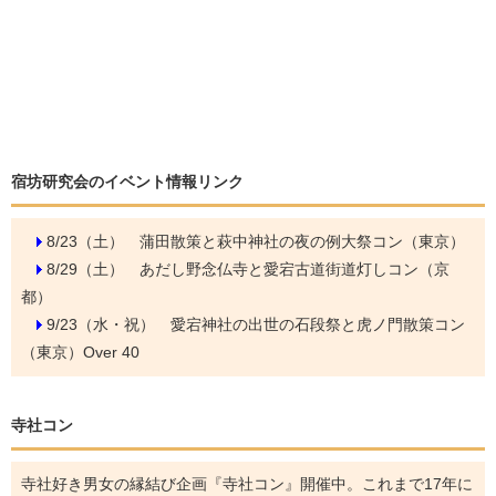
宿坊研究会のイベント情報リンク
8/23（土）
蒲田散策と萩中神社の夜の例大祭コン（東京）
8/29（土）
あだし野念仏寺と愛宕古道街道灯しコン（京
都）
9/23（水・祝）
愛宕神社の出世の石段祭と虎ノ門散策コン
（東京）Over 40
寺社コン
寺社好き男女の縁結び企画『寺社コン』開催中。これまで17年に