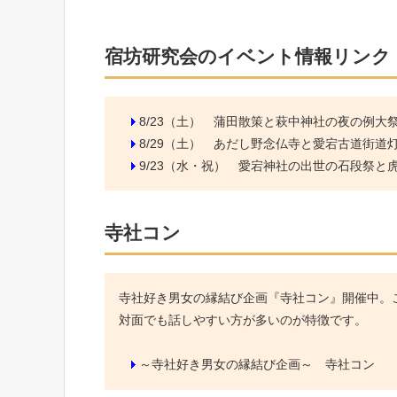
宿坊研究会のイベント情報リンク
8/23（土）
蒲田散策と萩中神社の夜の例大
8/29（土）
あだし野念仏寺と愛宕古道街道
9/23（水・祝）
愛宕神社の出世の石段祭と虎ノ
寺社コン
寺社好き男女の縁結び企画『寺社コン』開催中。こ
対面でも話しやすい方が多いのが特徴です。
～寺社好き男女の縁結び企画～ 寺社コン