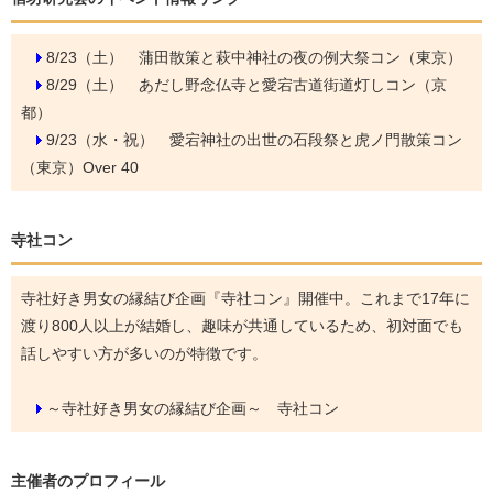
8/23（土）
蒲田散策と萩中神社の夜の例大祭コン（東京）
8/29（土）
あだし野念仏寺と愛宕古道街道灯しコン（京
都）
9/23（水・祝）
愛宕神社の出世の石段祭と虎ノ門散策コン
（東京）Over 40
寺社コン
寺社好き男女の縁結び企画『寺社コン』開催中。これまで17年に
渡り800人以上が結婚し、趣味が共通しているため、初対面でも
話しやすい方が多いのが特徴です。
～寺社好き男女の縁結び企画～ 寺社コン
主催者のプロフィール