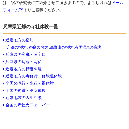
は、宿坊研究会にて紹介させて頂きますので、よろしければ
メール
フォーム
よりご投稿ください。
兵庫県近郊の寺社体験一覧
近畿地方の宿坊
京都の宿坊
,
奈良の宿坊
,
高野山の宿坊
,
有馬温泉の宿坊
兵庫県の座禅・阿字観
兵庫県の写経・写仏
近畿地方の精進料理
近畿地方の寺修行・修験道体験
全国の滝行・水行・禊体験
全国の神道・巫女体験
近畿地方の人生相談
全国の寺社カフェ・バー