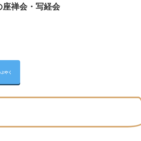
の座禅会・写経会
つぶやく