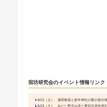
宿坊研究会のイベント情報リンク
8/23（土）
蒲田散策と萩中神社の夜の例大
8/29（土）
あだし野念仏寺と愛宕古道街道