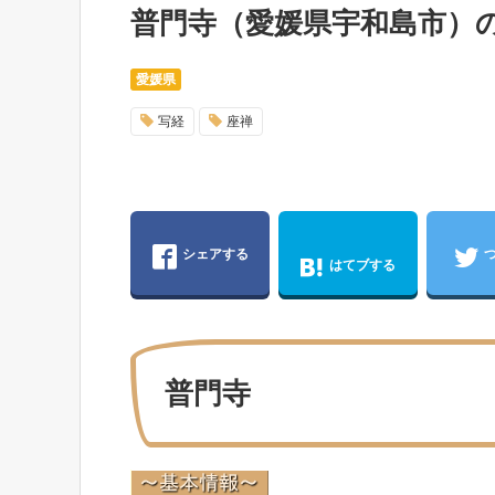
普門寺（愛媛県宇和島市）
愛媛県
写経
座禅
シェアする
はてブする
普門寺