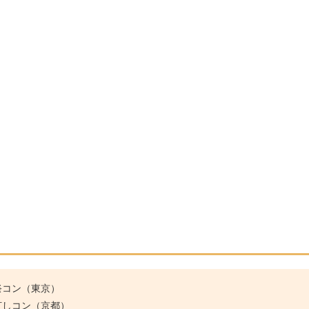
祭コン（東京）
灯しコン（京都）