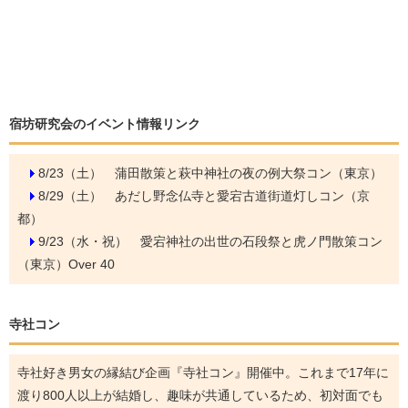
宿坊研究会のイベント情報リンク
8/23（土）
蒲田散策と萩中神社の夜の例大祭コン（東京）
8/29（土）
あだし野念仏寺と愛宕古道街道灯しコン（京
都）
9/23（水・祝）
愛宕神社の出世の石段祭と虎ノ門散策コン
（東京）Over 40
寺社コン
寺社好き男女の縁結び企画『寺社コン』開催中。これまで17年に
渡り800人以上が結婚し、趣味が共通しているため、初対面でも