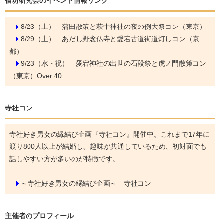
宿坊研究会のイベント情報リンク
8/23（土）
蒲田散策と萩中神社の夜の例大祭コン（東京）
8/29（土）
あだし野念仏寺と愛宕古道街道灯しコン（京
都）
9/23（水・祝）
愛宕神社の出世の石段祭と虎ノ門散策コン
（東京）Over 40
寺社コン
寺社好き男女の縁結び企画『寺社コン』開催中。これまで17年に
渡り800人以上が結婚し、趣味が共通しているため、初対面でも
話しやすい方が多いのが特徴です。
～寺社好き男女の縁結び企画～ 寺社コン
主催者のプロフィール