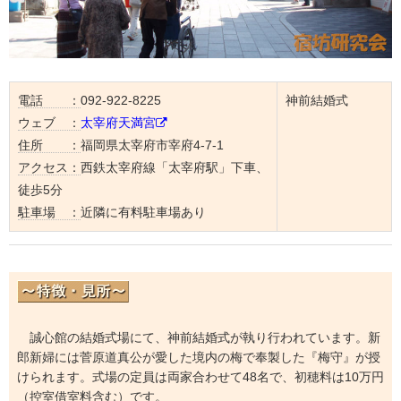
電話 ：
092-922-8225
神前結婚式
ウェブ ：
太宰府天満宮
住所 ：
福岡県太宰府市宰府4-7-1
アクセス：
西鉄太宰府線「太宰府駅」下車、
徒歩5分
駐車場 ：
近隣に有料駐車場あり
誠心館の結婚式場にて、神前結婚式が執り行われています。新
郎新婦には菅原道真公が愛した境内の梅で奉製した『梅守』が授
けられます。式場の定員は両家合わせて48名で、初穂料は10万円
（控室借室料含む）です。