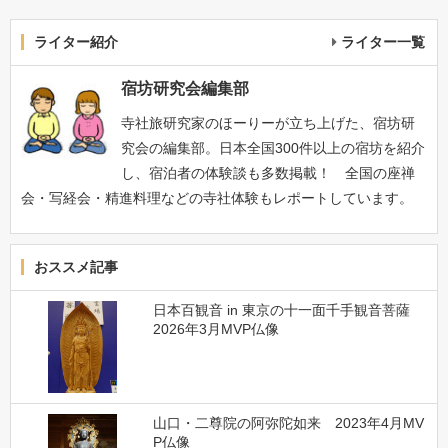
ライター紹介
ライター一覧
宿坊研究会編集部
寺社旅研究家のほーりーが立ち上げた、宿坊研
究会の編集部。日本全国300件以上の宿坊を紹介
し、宿泊者の体験談も多数掲載！ 全国の座禅
会・写経会・精進料理などの寺社体験もレポートしています。
おススメ記事
日本百観音 in 東京の十一面千手観音菩薩
2026年3月MVP仏像
山口・二尊院の阿弥陀如来 2023年4月MV
P仏像