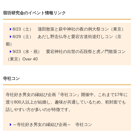
宿坊研究会のイベント情報リンク
8/23（土）
蒲田散策と萩中神社の夜の例大祭コン（東京）
8/29（土）
あだし野念仏寺と愛宕古道街道灯しコン（京
都）
9/23（水・祝）
愛宕神社の出世の石段祭と虎ノ門散策コン
（東京）Over 40
寺社コン
寺社好き男女の縁結び企画『寺社コン』開催中。これまで17年に
渡り800人以上が結婚し、趣味が共通しているため、初対面でも
話しやすい方が多いのが特徴です。
～寺社好き男女の縁結び企画～ 寺社コン