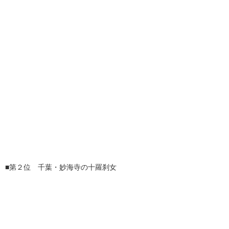
■第２位 千葉・妙海寺の十羅刹女